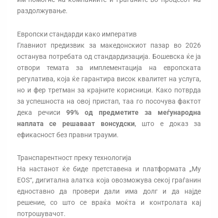
раздолжување.
Европски стандарди како императив
Главниот предизвик за македонскиот пазар во 2026
останува потребата од стандардизација. Бошевска ќе ја
отвори темата за имплементација на европската
регулатива, која ќе гарантира висок квалитет на услуга,
но и фер третман за крајните корисници. Како потврда
за успешноста на овој пристап, таа го посочува фактот
дека речиси
99% од предметите за меѓународна
наплата се решаваат вонсудски
, што е доказ за
ефикасност без правни трауми.
Транспарентност преку технологија
На настанот ќе биде претставена и платформата „My
EOS“, дигитална алатка која овозможува секој граѓанин
едноставно да провери дали има долг и да најде
решение, со што се враќа моќта и контролата кај
потрошувачот.