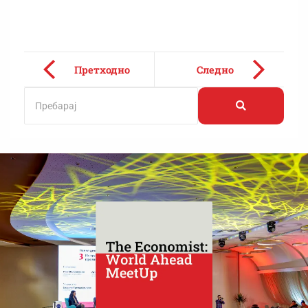
Претходно
Следно