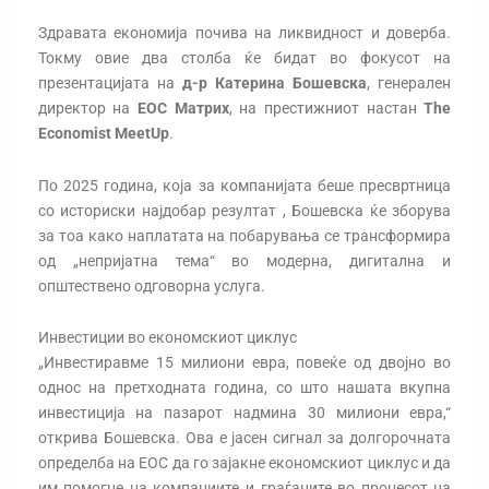
Здравата економија почива на ликвидност и доверба.
Токму овие два столба ќе бидат во фокусот на
презентацијата на
д-р Катерина Бошевска
, генерален
директор на
ЕОС Матрих
, на престижниот настан
The
Economist MeetUp
.
По 2025 година, која за компанијата беше пресвртница
со историски најдобар резултат , Бошевска ќе зборува
за тоа како наплатата на побарувања се трансформира
од „непријатна тема“ во модерна, дигитална и
општествено одговорна услуга.
Инвестиции во економскиот циклус
„Инвестиравме 15 милиони евра, повеќе од двојно во
однос на претходната година, со што нашата вкупна
инвестиција на пазарот надмина 30 милиони евра,“
открива Бошевска. Ова е јасен сигнал за долгорочната
определба на ЕОС да го зајакне економскиот циклус и да
им помогне на компаниите и граѓаните во процесот на