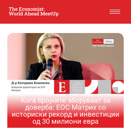
Кога бројките зборуваат за
доверба: ЕОС Матрих со
историски рекорд и инвестиции
од 30 милиони евра