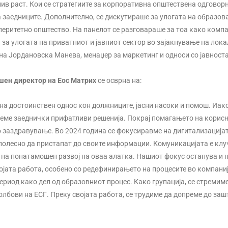
ив раст. Кои се стратегиите за корпоративна општествена одговор
 заедниците. Дополнително, се дискутираше за улогата на образов
перитетно општество. На панелот се разговараше за тоа како комп
и за улогата на приватниот и јавниот сектор во зајакнување на ло
на Јордановска Манева, менаџер за маркетинг и односи со јавност
шен директор на Еос Матрих
се осврна на:
 на достоинствен однос кон должниците, јасни насоки и помош. Иа
неме заеднички прифатливи решенија. Покрај помагањето на корисни
 заздравување. Во 2024 година се фокусиравме на дигитализацијат
олесно да пристапат до своите информации. Комуникацијата е клуч
 на понатамошен развој на оваа алатка. Нашиот фокус останува и 
ојата работа, особено со редефинирањето на процесите во компаниј
ериод како дел од образовниот процес. Како групација, се стремим
олбови на ЕСГ. Преку својата работа, се трудиме да допреме до за