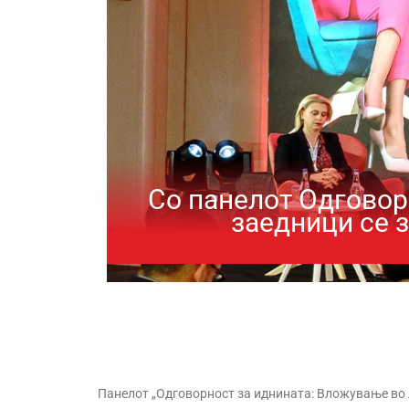
Со панелот Одговор
заедници се з
Панелот „Одговорност за иднината: Вложување во 