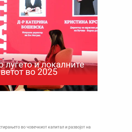
 луѓето и локалните
Светот во 2025
стирањето во човечкиот капитал и развојот на