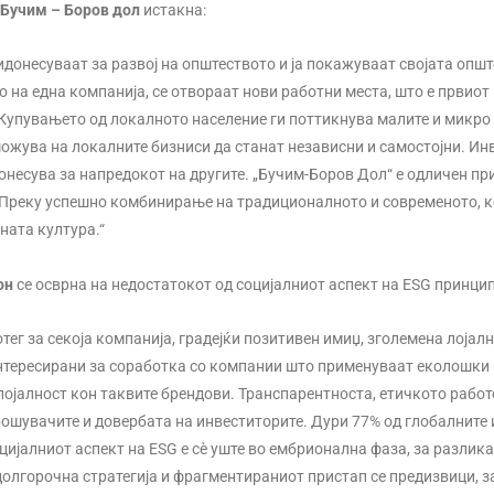
 Бучим – Боров дол
истакна:
онесуваат за развој на општеството и ја покажуваат својата општ
 на една компанија, се отвораат нови работни места, што е првиот 
 Купувањето од локалното население ги поттикнува малите и микро
ожува на локалните бизниси да станат независни и самостојни. Ин
донесува за напредокот на другите. „Бучим-Боров Дол“ е одличен п
. Преку успешно комбинирање на традиционалното и современото, 
ната култура.“
дон
се осврна на недостатокот од социјалниот аспект на ESG принцип
ег за секоја компанија, градејќи позитивен имиџ, зголемена лојалн
интересирани за соработка со компании што применуваат еколошки
јалност кон таквите брендови. Транспарентноста, етичкото работе
трошувачите и довербата на инвеститорите. Дури 77% од глобалнит
ијалниот аспект на ESG е сè уште во ембрионална фаза, за разлика
долгорочна стратегија и фрагментираниот пристап се предизвици, 