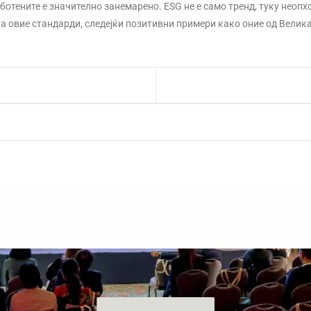
ботените е значително занемарено. ESG не е само тренд, туку неоп
на овие стандарди, следејќи позитивни примери како оние од Велика