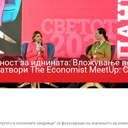
ност за иднината: Вложување во
атвори The Economist MeetUp: 
луѓето и локалните заедници“ се фокусираше на значењето на инве