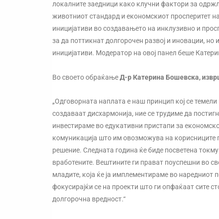
локалните заедници како клучни фактори за одржл
животниот стандард и економскиот просперитет на
иницијативи во создавањето на инклузивно и прос
за да поттикнат долгорочен развој и иновации, но 
иницијативи. Модератор на овој панел беше Катери
Во своето обраќање
Д-р Катерина Бошевска, извр
„Одговорната наплата е наш принцип кој се темели
создаваат дисхармонија, ние се трудиме да постиг
инвестираме во едукативни пристапи за економско
комуникација што им овозможува на корисниците п
решение. Следната година ќе биде посветена токму
вработените. Вештините ги прават поуспешни во св
младите, која ќе ја имплементираме во наредниот п
фокусирајќи се на проекти што ги опфаќаат сите ст
долгорочна вредност.“