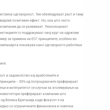
ествена одговорност. Тие обезбедуваат раст и таму
видлив позитивен ефект. Но, она што често
 компании да се развиваат. Технолошкиот
вестициите го поддржуваат овој круг на одржлив
ример за примена на ЕСГ принципите, особено во
компанијата покажува како одговорното работење
ите:
ост и задоволство кај вработените и
 принципи – 50% од потрошувачите преферираат
ње и интегритетот се клучни за зголемување на
е инвеститори преферираат компании што
 од Велика Британија каде фокусот е на
заедно со ограничените финансиски и човечки