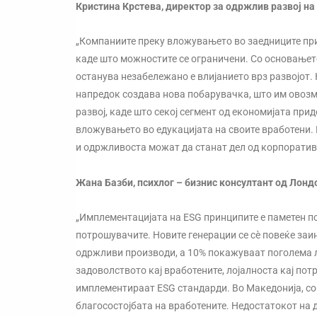
Кристина Крстева, директор за одржлив развој на
„Компаниите преку вложувањето во заедниците прид
каде што можностите се ограничени. Со основањето
останува незабележано е влијанието врз развојот.
напредок создава нова побарувачка, што им овозм
развој, каде што секој сегмент од економијата при
вложувањето во едукацијата на своите вработени
и одржливоста можат да станат дел од корпоратив
Жана Базби, психлог – бизнис консултант од Лон
„Имплементацијата на ESG принципите е паметен пот
потрошувачите. Новите генерации се сè повеќе за
одржливи производи, а 10% покажуваат поголема ло
задоволството кај вработените, лојалноста кај по
имплементираат ESG стандарди. Во Македонија, соц
благосостојбата на вработените. Недостатокот на 