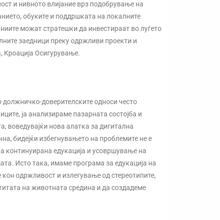
ност и нивното влијание врз подобрување на
анието, обуките и поддршката на локалните
аниите можат стратешки да инвестираат во луѓето
калните заедници преку одржливи проекти и
а, Кроација Осигурување.
ко должничко-доверителските односи често
ците, ја анализираме пазарната состојба и
а, воведувајќи нова алатка за дигитална
на, бидејќи избегнувањето на проблемите не е
на континуирана едукација и усовршување на
ата. Исто така, имаме програма за едукација на
е кон одржливост и излегување од стереотипите,
штитата на животната средина и да создадеме